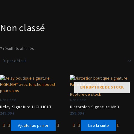
Non classé
7 résultats affichés
EN RUPTURE DE STOCK
Rupture de stock
Non classé
Non classé
Delay Signature HIGHLIGHT
Distorsion Signature MK3
249,00
€
259,00
€
Ajouter au panier
Lire la suite