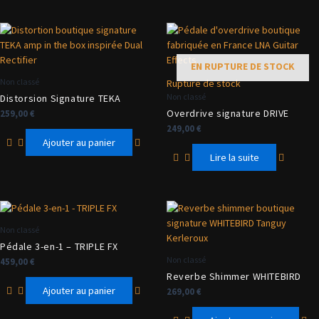
EN RUPTURE DE STOCK
Non classé
Rupture de stock
Non classé
Distorsion Signature TEKA
Overdrive signature DRIVE
259,00
€
249,00
€
Ajouter au panier
Lire la suite
Non classé
Pédale 3-en-1 – TRIPLE FX
Non classé
459,00
€
Reverbe Shimmer WHITEBIRD
Ajouter au panier
269,00
€