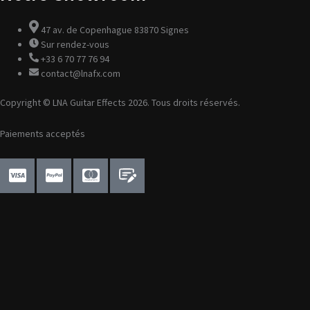
h
t
47 av. de Copenhague 83870 Signes
Sur rendez-vous
+33 6 70 77 76 94
contact@lnafx.com
Copyright © LNA Guitar Effects 2026. Tous droits réservés.
Paiements acceptés
C
C
C
c
c
c
-
-
-
v
p
m
i
a
a
s
y
s
a
p
t
a
e
l
r