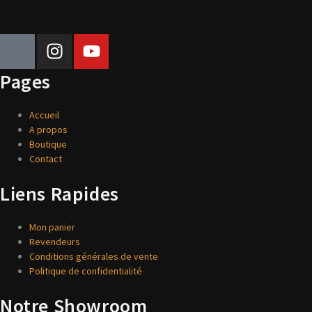
J
I
Y
k
n
o
i
s
u
Pages
-
t
t
f
a
u
Accueil
a
g
b
A propos
c
r
e
Boutique
e
Contact
a
b
m
Liens Rapides
o
o
Mon panier
k
Revendeurs
-
Conditions générales de vente
l
Politique de confidentialité
i
g
Notre Showroom