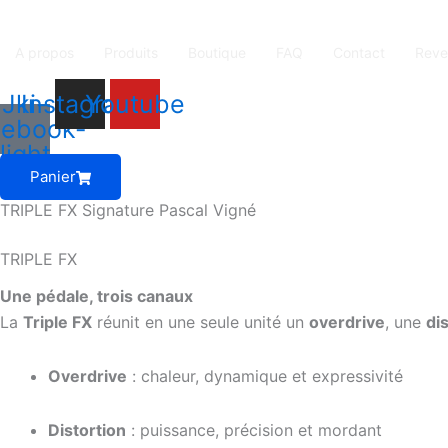
A propos
Produits
Boutique
FAQ
Contact
Reve
Jki-
Instagram
Youtube
cebook-
light
Panier
TRIPLE FX Signature Pascal Vigné
TRIPLE FX
Une pédale, trois canaux
La
Triple FX
réunit en une seule unité un
overdrive
, une
di
Overdrive
: chaleur, dynamique et expressivité
Distortion
: puissance, précision et mordant