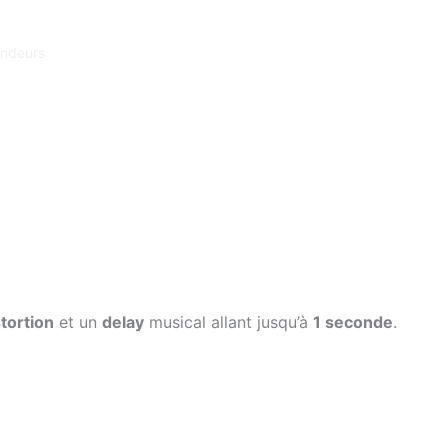
ndeurs
stortion
et un
delay
musical allant jusqu’à
1 seconde
.