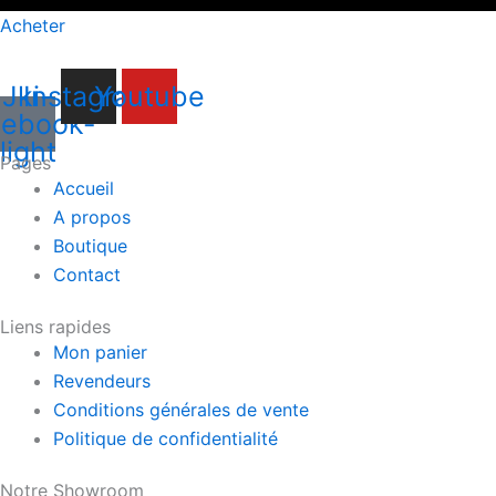
Acheter
Jki-
Instagram
Youtube
cebook-
light
Pages
Accueil
A propos
Boutique
Contact
Liens rapides
Mon panier
Revendeurs
Conditions générales de vente
Politique de confidentialité
Notre Showroom