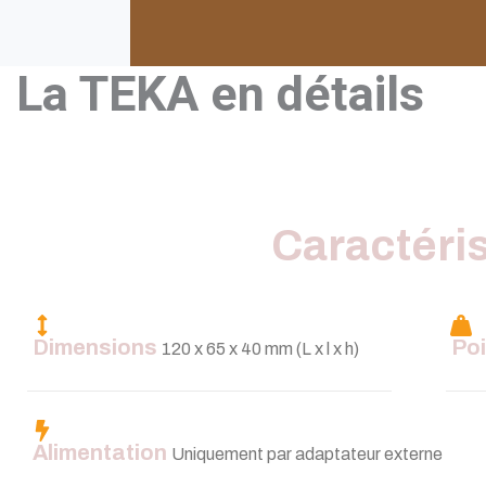
La TEKA en détails
Caractéri
Dimensions
Po
120 x 65 x 40 mm (L x l x h)
Alimentation
Uniquement par adaptateur externe