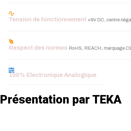
Tension de fonctionnement
+9V DC, centre néga
Respect des normes
RoHS, REACH, marquage C
100% Electronique Analogique
Présentation par TEKA