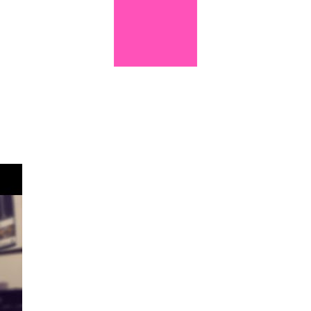
ais
e