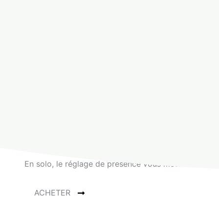
TEKA
Compacte, puissante, et versatile
Inspirée du Dual Rectifier de chez MESA BOOGIE, cett
Développée pour l’artiste
TEKA
(
Tanguy Kerleroux
),
Retrouvez le son tranchant distinctif du Dual Rectifi
En solo, le réglage de présence vous mettra facileme
ACHETER