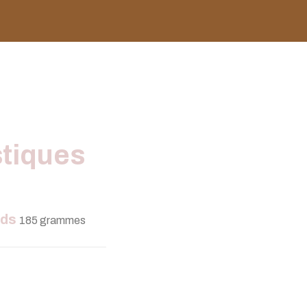
stiques
ids
185 grammes